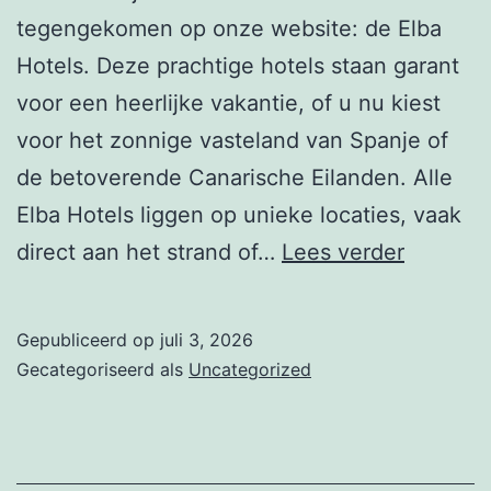
tegengekomen op onze website: de Elba
Hotels. Deze prachtige hotels staan garant
voor een heerlijke vakantie, of u nu kiest
voor het zonnige vasteland van Spanje of
de betoverende Canarische Eilanden. Alle
Elba Hotels liggen op unieke locaties, vaak
Nieuwsb
direct aan het strand of…
Lees verder
week
28
Gepubliceerd op
juli 3, 2026
–
Gecategoriseerd als
Uncategorized
Elba
Hotels:
strand,