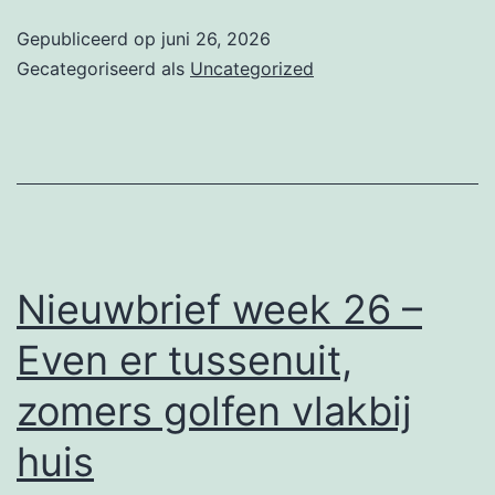
28
Gepubliceerd op
juni 26, 2026
–
Gecategoriseerd als
Uncategorized
Verleng
uw
zomer
in
de
Algarve!
Nieuwbrief week 26 –
Even er tussenuit,
zomers golfen vlakbij
huis