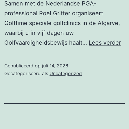
Samen met de Nederlandse PGA-
professional Roel Gritter organiseert
Golftime speciale golfclinics in de Algarve,
waarbij u in vijf dagen uw
GV
Golfvaardigheidsbewijs haalt…
Lees verder
ha
in
Gepubliceerd op
juli 14, 2026
he
Gecategoriseerd als
Uncategorized
bui
zo
do
je
da