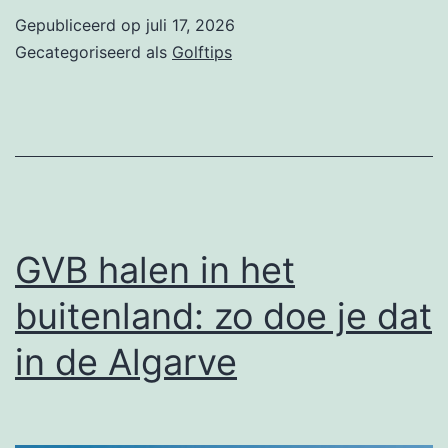
padel
Gepubliceerd op
juli 17, 2026
vakantie:
Gecategoriseerd als
Golftips
golfen
én
padellen
op
het
resort
GVB halen in het
buitenland: zo doe je dat
in de Algarve