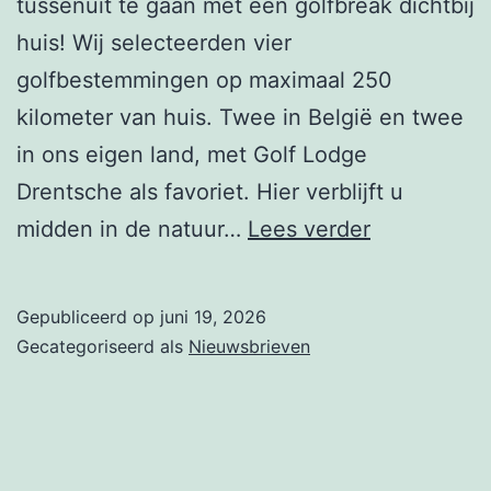
tussenuit te gaan met een golfbreak dichtbij
huis! Wij selecteerden vier
golfbestemmingen op maximaal 250
kilometer van huis. Twee in België en twee
in ons eigen land, met Golf Lodge
Drentsche als favoriet. Hier verblijft u
Nieuwbrief
midden in de natuur…
Lees verder
week
26
Gepubliceerd op
juni 19, 2026
–
Gecategoriseerd als
Nieuwsbrieven
Even
er
tussenuit,
zomers