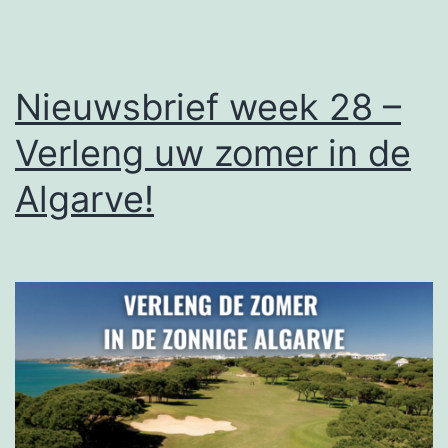
golf
en
culinaire
Nieuwsbrief week 28 –
verwenn
Verleng uw zomer in de
Algarve!