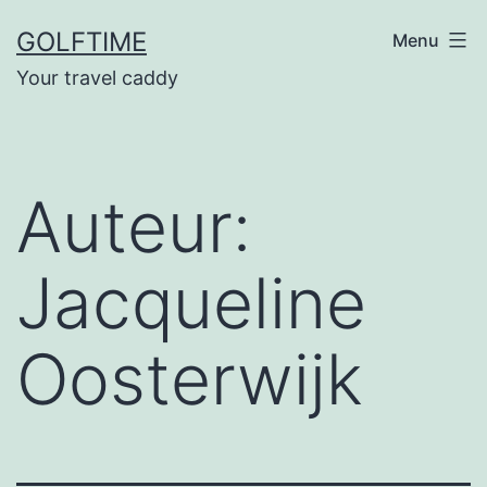
Ga
GOLFTIME
Menu
naar
Your travel caddy
de
inhoud
Auteur:
Jacqueline
Oosterwijk