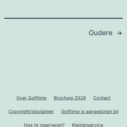
golfen
vlakbij
huis
Berichten
Oudere
paginering
Over Golftime
Brochure 2026
Contact
Copyright/disclaimer
Golftime is aangesloten bij
Hoe te reserveren?
Klantenservice