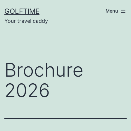
Ga
GOLFTIME
Menu
naar
Your travel caddy
de
inhoud
Brochure
2026