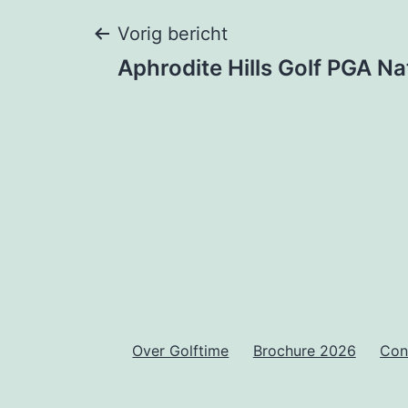
Bericht
Vorig bericht
Aphrodite Hills Golf PGA N
navigatie
Over Golftime
Brochure 2026
Con