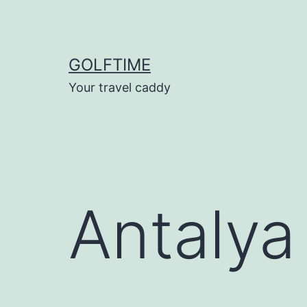
Ga
naar
de
GOLFTIME
inhoud
Your travel caddy
Antaly