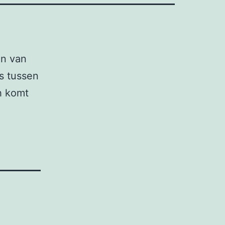
en van
ys tussen
h komt