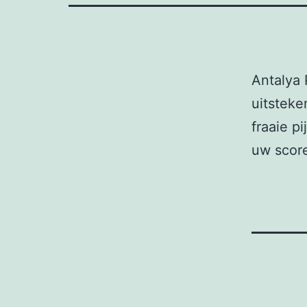
Antalya 
uitsteke
fraaie p
uw scor