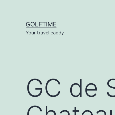
Ga
naar
de
GOLFTIME
inhoud
Your travel caddy
GC de S
Chatea