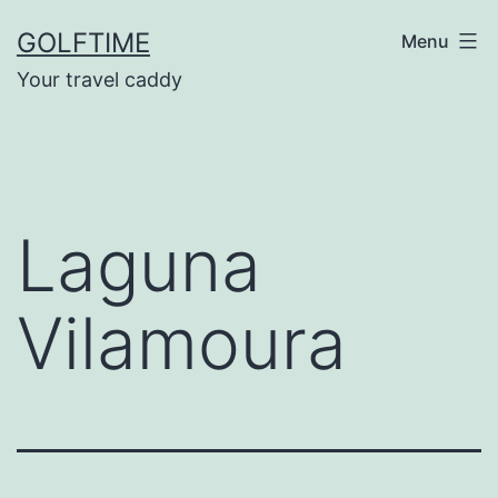
Ga
GOLFTIME
Menu
naar
Your travel caddy
de
inhoud
Laguna
Vilamoura