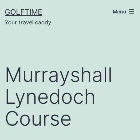
Ga
GOLFTIME
Menu
naar
Your travel caddy
de
inhoud
Murrayshall
Lynedoch
Course