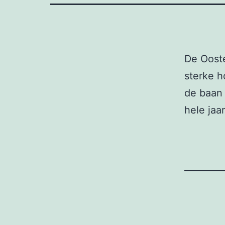
De Ooste
sterke h
de baan 
hele jaa