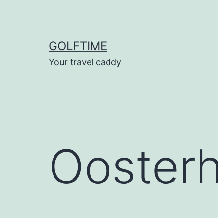
Ga
naar
de
GOLFTIME
inhoud
Your travel caddy
Oosterh