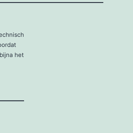
technisch
oordat
bijna het