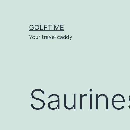
Ga
naar
de
GOLFTIME
inhoud
Your travel caddy
Saurine