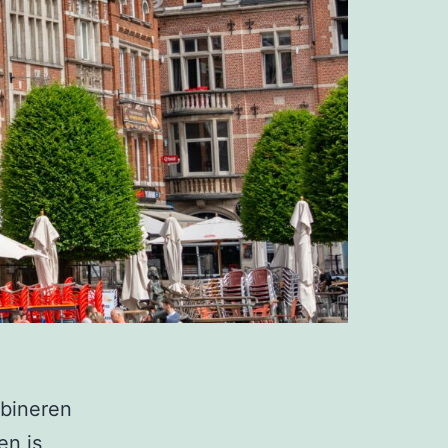
mbineren
en is