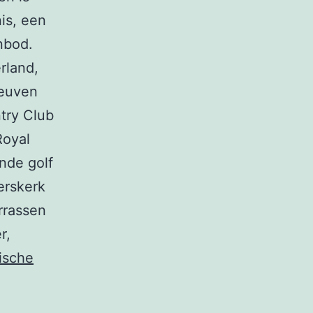
is, een
nbod.
rland,
Leuven
try Club
Royal
nde golf
erskerk
rrassen
r,
ische