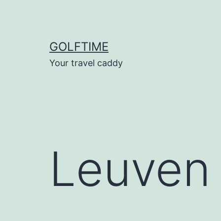
Ga
naar
de
GOLFTIME
inhoud
Your travel caddy
Leuven