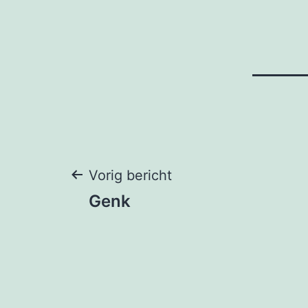
Bericht
Vorig bericht
Genk
navigatie