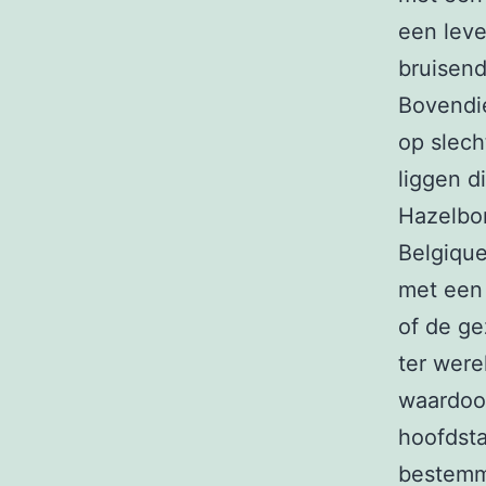
een leve
bruisend
Bovendie
op slech
liggen d
Hazelbor
Belgique
met een 
of de ge
ter were
waardoor
hoofdsta
bestemmi