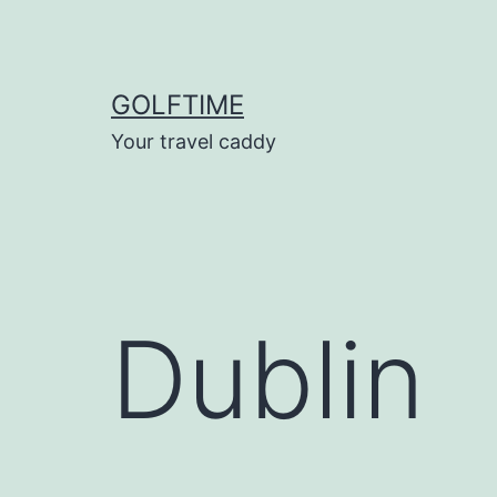
Ga
naar
de
GOLFTIME
inhoud
Your travel caddy
Dublin