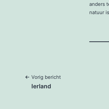
anders t
natuur i
Bericht
Vorig bericht
Ierland
navigatie