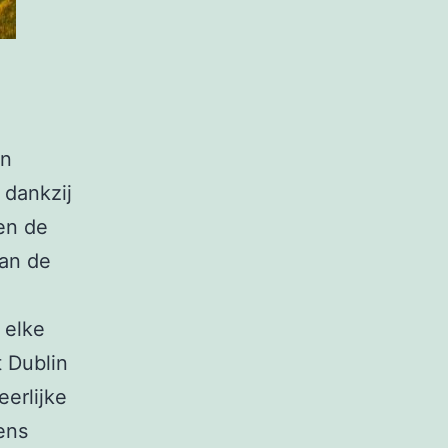
en
 dankzij
en de
Van de
 elke
 Dublin
erlijke
gens