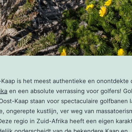
Kaap is het meest authentieke en onontdekte 
ika
en een absolute verrassing voor golfers! Go
Oost-Kaap staan voor spectaculaire golfbanen 
e, ongerepte kustlijn, ver weg van massatoeri
Deze regio in Zuid-Afrika heeft een eigen karak
delijk onderscheidt van de bekendere
Kaap en