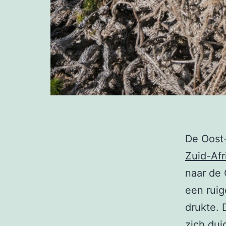
De Oost-
Zuid-Afr
naar de 
een ruig
drukte. 
zich dui