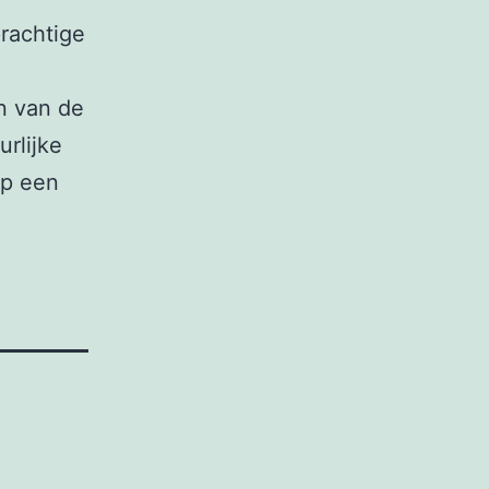
prachtige
n van de
rlijke
ap een