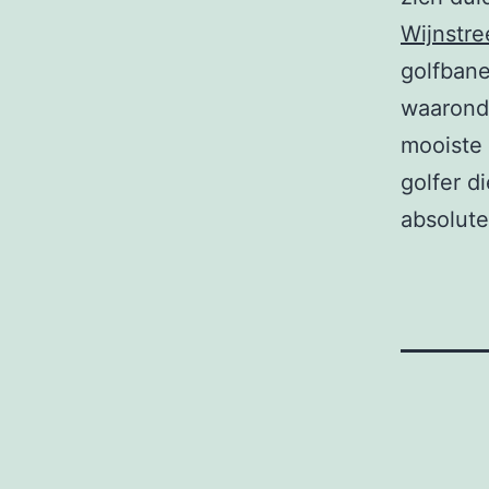
Wijnstre
golfbane
waarond
mooiste 
golfer d
absolute