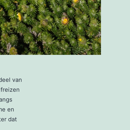
deel van
lfreizen
langs
sme en
ter dat