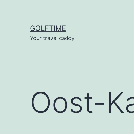
Ga
naar
de
GOLFTIME
inhoud
Your travel caddy
Oost-K