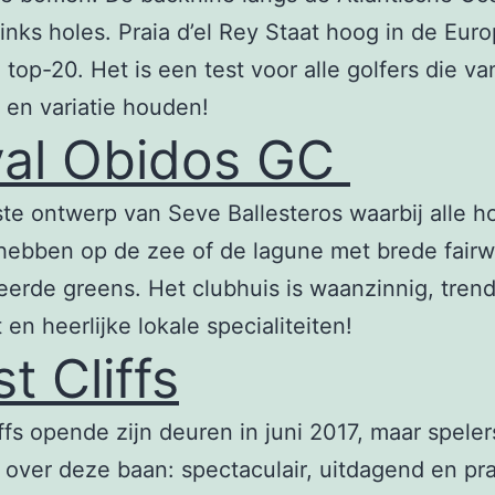
links holes. Praia d’el Rey Staat hoog in de Eur
 top-20. Het is een test voor alle golfers die va
 en variatie houden!
al Obidos GC
ste ontwerp van Seve Ballesteros waarbij alle h
 hebben op de zee of de lagune met brede fair
erde greens. Het clubhuis is waanzinnig, tren
t en heerlijke lokale specialiteiten!
t Cliffs
ffs opende zijn deuren in juni 2017, maar speler
of over deze baan: spectaculair, uitdagend en pr