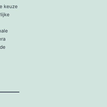
de keuze
lijke
nale
era
 de