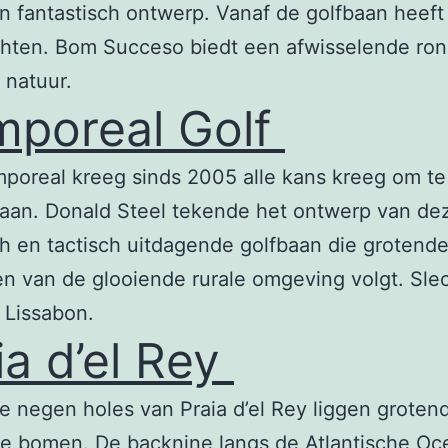
n fantastisch ontwerp. Vanaf de golfbaan heeft
hten. Bom Succeso biedt een afwisselende ron
 natuur.
poreal Golf
poreal kreeg sinds 2005 alle kans kreeg om te 
baan. Donald Steel tekende het ontwerp van de
h en tactisch uitdagende golfbaan die grotende
n van de glooiende rurale omgeving volgt. Sle
 Lissabon.
ia d’el Rey
e negen holes van Praia d’el Rey liggen groten
e bomen. De backnine langs de Atlantische Oce