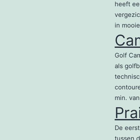
heeft ee
vergezic
in mooie
Cam
Golf Cam
als golf
technisc
contoure
min. van
Pra
De eerst
tussen d