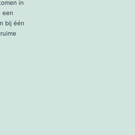
 komen in
n een
n bij één
 ruime