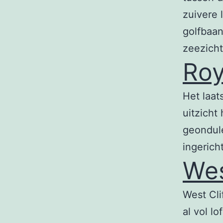
zuivere 
golfbaan
zeezicht
Roy
Het laat
uitzicht
geondule
ingerich
Wes
West Cli
al vol l