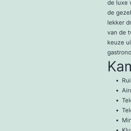
de luxe 
de gezel
lekker d
van de t
keuze ui
gastron
Kam
Rui
Air
Te
Tel
Mi
Klu