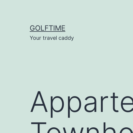
Ga
naar
de
GOLFTIME
inhoud
Your travel caddy
Appart
Townhou