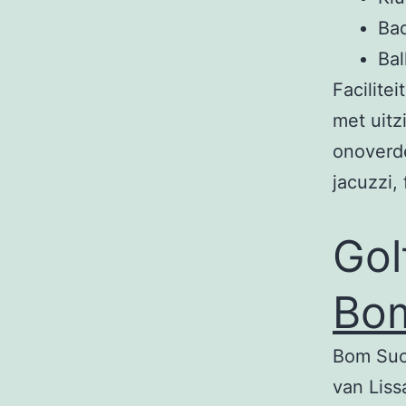
Bad
Ba
Facilitei
met uitz
onoverde
jacuzzi,
Gol
Bo
Bom Suc
van Liss