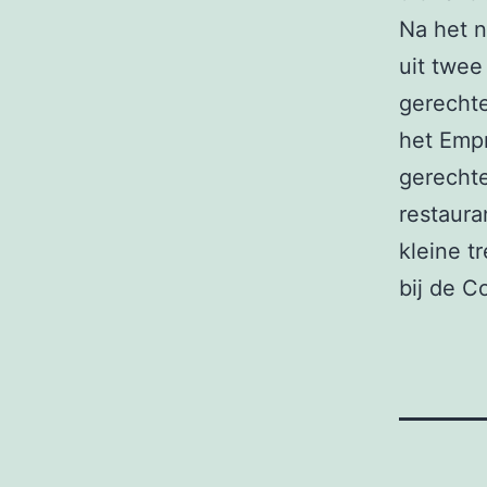
Na het n
uit twee
gerechte
het Empr
gerechte
restaura
kleine t
bij de C