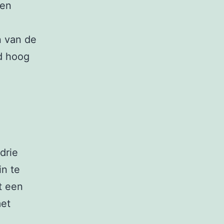
 en
n van de
id hoog
drie
in te
t een
met