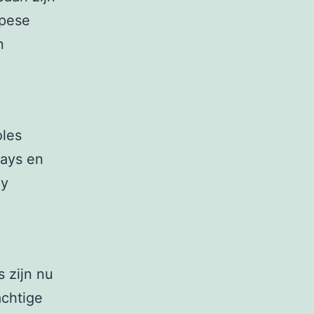
opese
n
oles
ways en
dy
s zijn nu
achtige