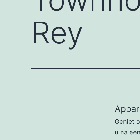
Rey
Appar
Geniet o
u na een