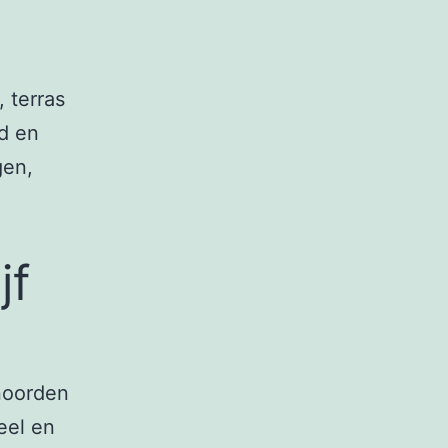
, terras
d en
gen,
jf
noorden
eel en