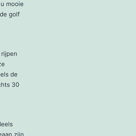
 u mooie
de golf
rijpen
ze
els de
chts 30
deels
aan zijn