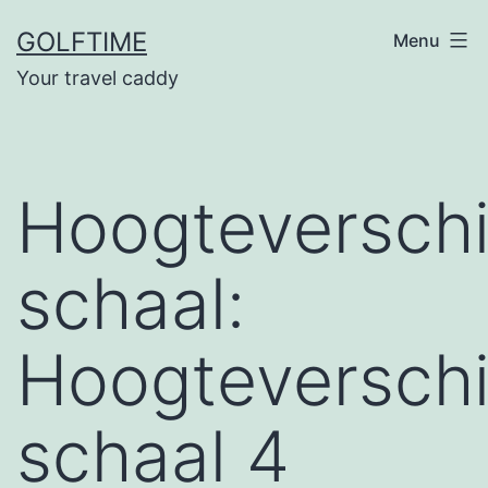
Ga
GOLFTIME
Menu
naar
Your travel caddy
de
inhoud
Hoogteverschi
schaal:
Hoogteverschi
schaal 4