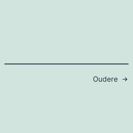
Berichten
Oudere
paginering