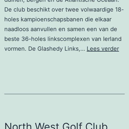
De club beschikt over twee volwaardige 18-
holes kampioenschapsbanen die elkaar
naadloos aanvullen en samen een van de
beste 36-holes linkscomplexen van Ierland
Ball
vormen. De Glashedy Links,…
Lees verder
Gol
Clu
North West Golf Club