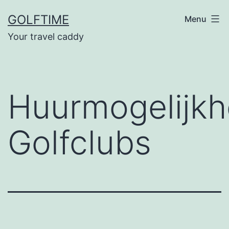
Ga
GOLFTIME
Menu
naar
Your travel caddy
de
inhoud
Huurmogelijkh
Golfclubs