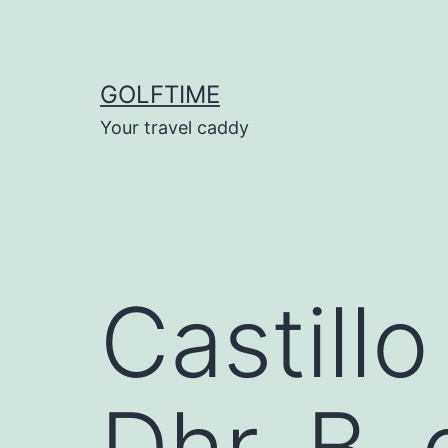
Ga
naar
de
GOLFTIME
inhoud
Your travel caddy
Castill
Dhr. B.