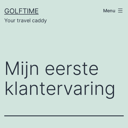
Ga
GOLFTIME
Menu
naar
Your travel caddy
de
inhoud
Mijn eerste
klantervaring