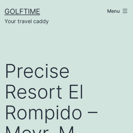
Ga
GOLFTIME
Menu
naar
Your travel caddy
de
inhoud
Precise
Resort El
Rompido –