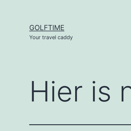
Ga
naar
de
GOLFTIME
inhoud
Your travel caddy
Hier is 