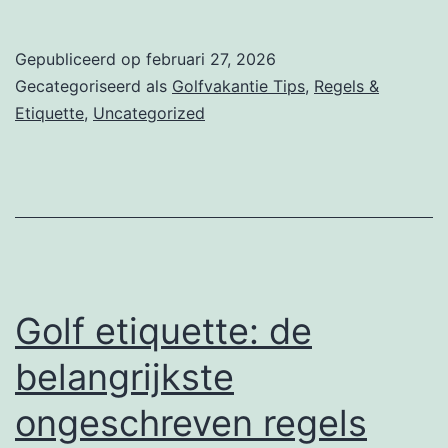
checklist:
goed
Gepubliceerd op
februari 27, 2026
voorbereid
Gecategoriseerd als
Golfvakantie Tips
,
Regels &
op
Etiquette
,
Uncategorized
golfvakantie
Golf etiquette: de
belangrijkste
ongeschreven regels