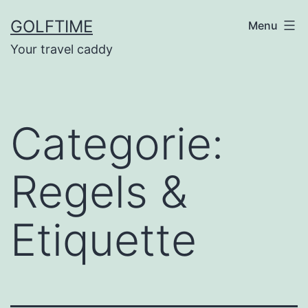
Ga
GOLFTIME
Menu
naar
Your travel caddy
de
inhoud
Categorie:
Regels &
Etiquette