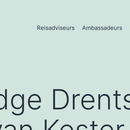
Reisadviseurs
Ambassadeurs
dge Drent
van Kester