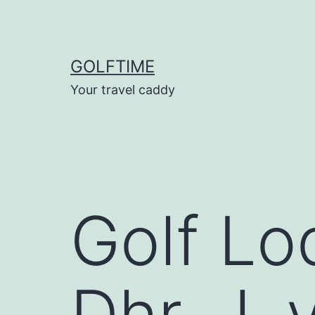
Ga
naar
de
GOLFTIME
inhoud
Your travel caddy
Golf Lo
Dhr. J. 