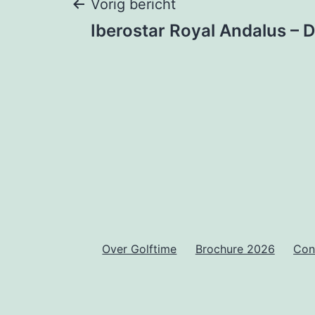
Bericht
Vorig bericht
Iberostar Royal Andalus – D
navigatie
Over Golftime
Brochure 2026
Con