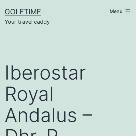
Ga
GOLFTIME
Menu
naar
Your travel caddy
de
inhoud
Iberostar
Royal
Andalus –