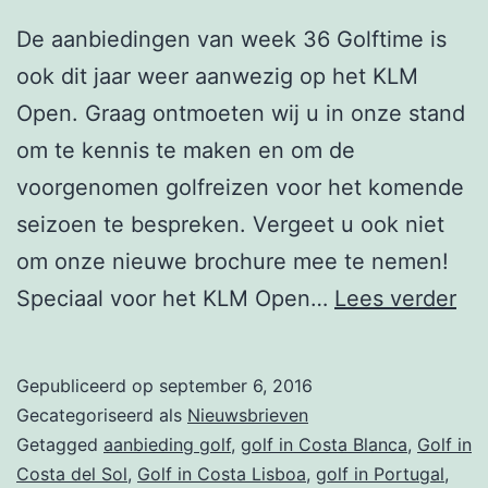
De aanbiedingen van week 36 Golftime is
ook dit jaar weer aanwezig op het KLM
Open. Graag ontmoeten wij u in onze stand
om te kennis te maken en om de
voorgenomen golfreizen voor het komende
seizoen te bespreken. Vergeet u ook niet
om onze nieuwe brochure mee te nemen!
Ni
Speciaal voor het KLM Open…
Lees verder
we
36
Gepubliceerd op
september 6, 2016
–
Gecategoriseerd als
Nieuwsbrieven
KL
Getagged
aanbieding golf
,
golf in Costa Blanca
,
Golf in
Costa del Sol
,
Golf in Costa Lisboa
,
golf in Portugal
,
Op