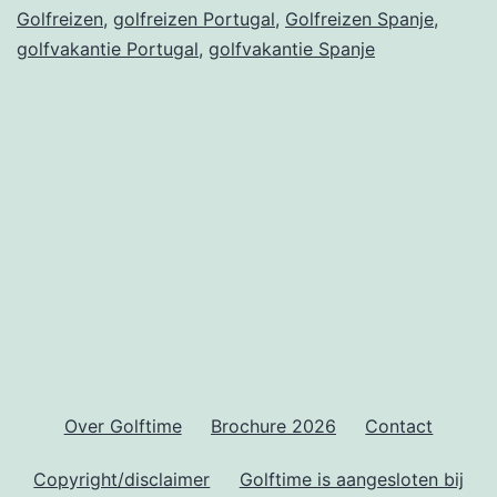
Golfreizen
,
golfreizen Portugal
,
Golfreizen Spanje
,
Costa
golfvakantie Portugal
,
golfvakantie Spanje
del
Sol
en
Dolce
Camporeal
Lisboa
Over Golftime
Brochure 2026
Contact
Copyright/disclaimer
Golftime is aangesloten bij