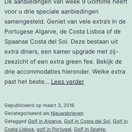
De aanbiedingen van week 9 Golftime heeft
voor u drie speciale aanbiedingen
samengesteld. Geniet van vele extra’s in de
Portugese Algarve, de Costa Lisboa of de
Spaanse Costa del Sol. Deze bestaan uit
extra diners, een kamer upgrade met zij-
zeezicht of een extra green fee. Bekijk de
drie accommodaties hieronder. Welke extra
Nieuwsbrief
past het beste…
Lees verder
week
9
Gepubliceerd op
maart 3, 2016
–
Gecategoriseerd als
Nieuwsbrieven
Penina,
Getagged
Golf in Algarve
,
Golf in Costa del Sol
,
Golf in
Costa Lisboa
,
golf in Portugal
,
Golf in Spanje
,
IBEROSTAR