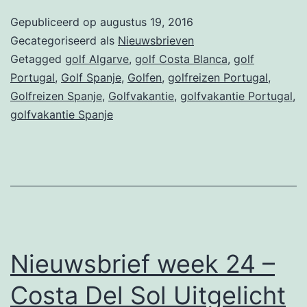
33
Gepubliceerd op
augustus 19, 2016
–
Gecategoriseerd als
Nieuwsbrieven
DuoGolf
Getagged
golf Algarve
,
golf Costa Blanca
,
golf
Portugal
,
Golf Spanje
,
Golfen
,
golfreizen Portugal
,
Cup,
Golfreizen Spanje
,
Golfvakantie
,
golfvakantie Portugal
,
Porto
golfvakantie Spanje
Bay
Falesia,
Pestana
Viking
&
La
Nieuwsbrief week 24 –
Finca
Costa Del Sol Uitgelicht