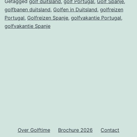
Golfen
Getagged
golf duitsland
,
golf Portugal
,
Golf Spanje
,
golfbanen duitsland
,
Golfen in Duitsland
,
golfreizen
in
Portugal
,
Golfreizen Spanje
,
golfvakantie Portugal
,
Duitsland,
golfvakantie Spanje
Portugal
of
Spanje?
Over Golftime
Brochure 2026
Contact