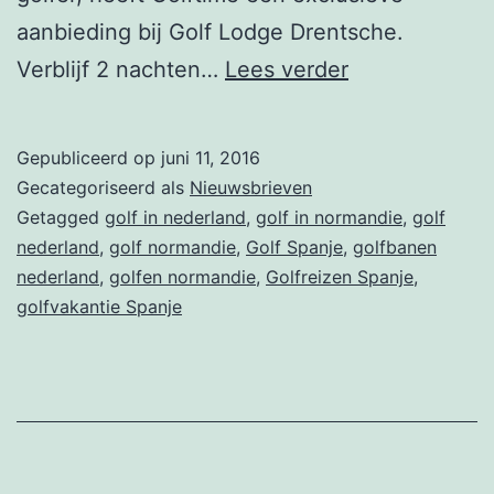
aanbieding bij Golf Lodge Drentsche.
Nieuwsbrief
Verblijf 2 nachten…
Lees verder
week
23
Gepubliceerd op
juni 11, 2016
–
Gecategoriseerd als
Nieuwsbrieven
Golfen
Getagged
golf in nederland
,
golf in normandie
,
golf
nederland
,
golf normandie
,
Golf Spanje
,
golfbanen
in
nederland
,
golfen normandie
,
Golfreizen Spanje
,
Normandië,
golfvakantie Spanje
Golfen
Costa
Blanca,
Golfen
in