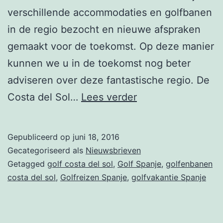
verschillende accommodaties en golfbanen
in de regio bezocht en nieuwe afspraken
gemaakt voor de toekomst. Op deze manier
kunnen we u in de toekomst nog beter
adviseren over deze fantastische regio. De
Nieuwsbrief
Costa del Sol…
Lees verder
week
24
Gepubliceerd op
juni 18, 2016
–
Gecategoriseerd als
Nieuwsbrieven
Costa
Getagged
golf costa del sol
,
Golf Spanje
,
golfenbanen
costa del sol
,
Golfreizen Spanje
,
golfvakantie Spanje
Del
Sol
Uitgelicht