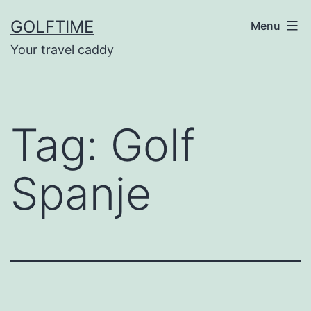
Ga
GOLFTIME
Menu
naar
Your travel caddy
de
inhoud
Tag:
Golf
Spanje