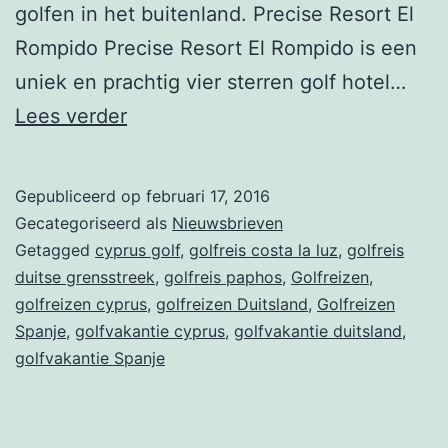
golfen in het buitenland. Precise Resort El
Rompido Precise Resort El Rompido is een
uniek en prachtig vier sterren golf hotel…
Nieuwsbrief
Lees verder
week
7
Gepubliceerd op
februari 17, 2016
–
Gecategoriseerd als
Nieuwsbrieven
El
Getagged
cyprus golf
,
golfreis costa la luz
,
golfreis
duitse grensstreek
,
golfreis paphos
,
Golfreizen
,
Rompido,
golfreizen cyprus
,
golfreizen Duitsland
,
Golfreizen
Aphrodite
Spanje
,
golfvakantie cyprus
,
golfvakantie duitsland
,
Hills,
golfvakantie Spanje
Idingshof