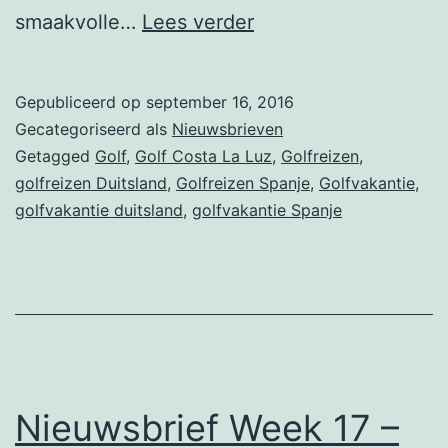
Nieuwsbrief
smaakvolle…
Lees verder
week
37
Gepubliceerd op
september 16, 2016
–
Gecategoriseerd als
Nieuwsbrieven
Islantilla,
Getagged
Golf
,
Golf Costa La Luz
,
Golfreizen
,
golfreizen Duitsland
,
Golfreizen Spanje
,
Golfvakantie
,
Elba
golfvakantie duitsland
,
golfvakantie Spanje
Costa
Ballena
&
Schlosshotel
Munchhausen
Nieuwsbrief Week 17 –