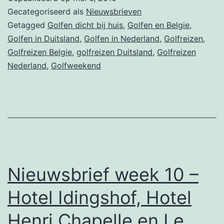
–
Gecategoriseerd als
Nieuwsbrieven
Golf
Getagged
Golfen dicht bij huis
,
Golfen en Belgie
,
Golfen in Duitsland
,
Golfen in Nederland
,
Golfreizen
,
Lodge
Golfreizen Belgie
,
golfreizen Duitsland
,
Golfreizen
Drentsche,
Nederland
,
Golfweekend
Hotel
Henri
Chapelle
en
Parkhotel
Bad
Nieuwsbrief week 10 –
Reburg
Hotel Idingshof, Hotel
Henri Chapelle en Le