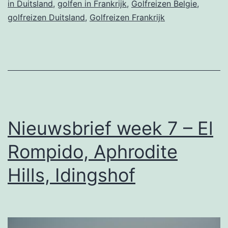
in Duitsland
,
golfen in Frankrijk
,
Golfreizen Belgie
,
Idingshof,
golfreizen Duitsland
,
Golfreizen Frankrijk
Hotel
Henri
Chapelle
en
Le
Manoir
Nieuwsbrief week 7 – El
Hotel
Rompido, Aphrodite
Hills, Idingshof