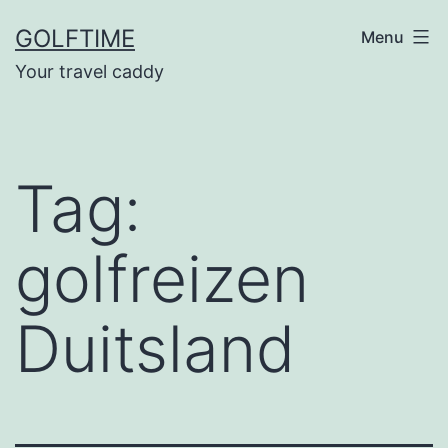
Ga
GOLFTIME
Menu
naar
Your travel caddy
de
inhoud
Tag:
golfreizen
Duitsland