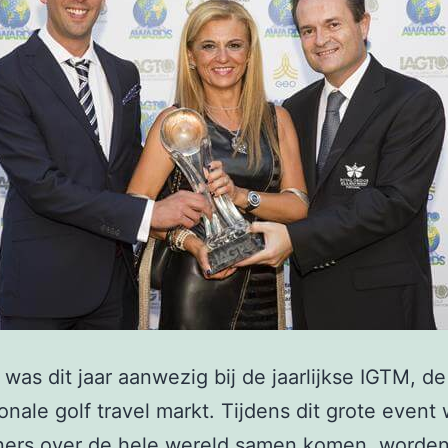
 was dit jaar aanwezig bij de jaarlijkse IGTM, de
ionale golf travel markt. Tijdens dit grote event
tners over de hele wereld samen komen, worde