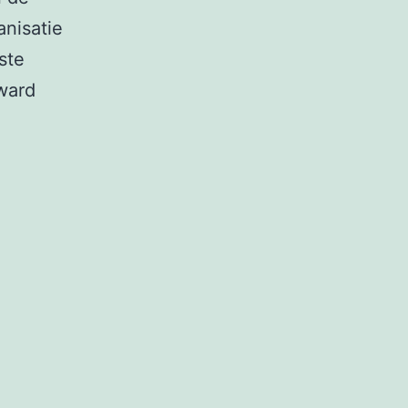
anisatie
ste
ward