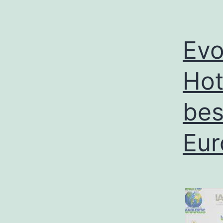
Evo
Hot
bes
Eur