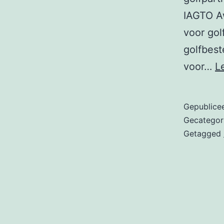
IAGTO Aw
voor gol
golfbest
voor…
L
Gepublice
Gecategor
Getagged