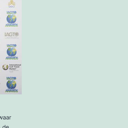
 waar
n de