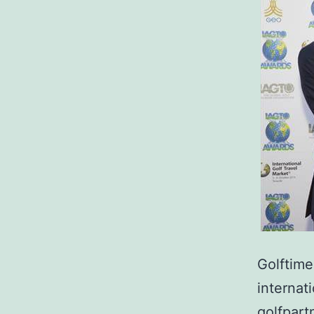
Golftime
internat
golfpar