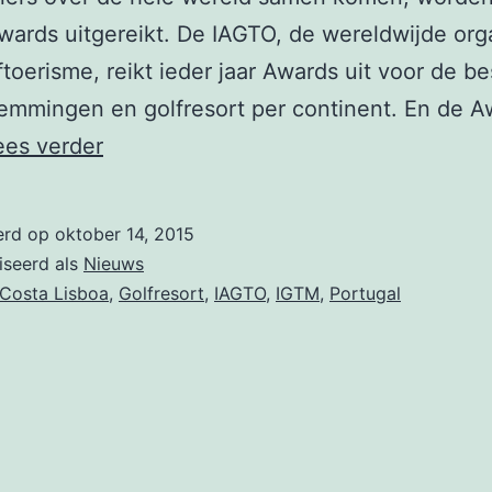
ards uitgereikt. De IAGTO, de wereldwijde org
ftoerisme, reikt ieder jaar Awards uit voor de be
emmingen en golfresort per continent. En de A
Evolutee
ees verder
Royal
Óbidos
erd op
oktober 14, 2015
Hotel
iseerd als
Nieuws
&
Costa Lisboa
,
Golfresort
,
IAGTO
,
IGTM
,
Portugal
Spa:
Golf
bestemming
van
2016