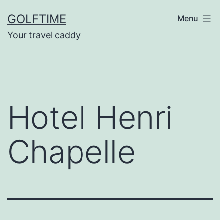
Ga
GOLFTIME
Menu
naar
Your travel caddy
de
inhoud
Hotel Henri
Chapelle