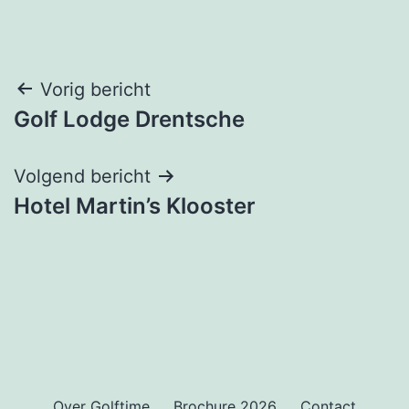
Bericht
Vorig bericht
Golf Lodge Drentsche
navigatie
Volgend bericht
Hotel Martin’s Klooster
Over Golftime
Brochure 2026
Contact